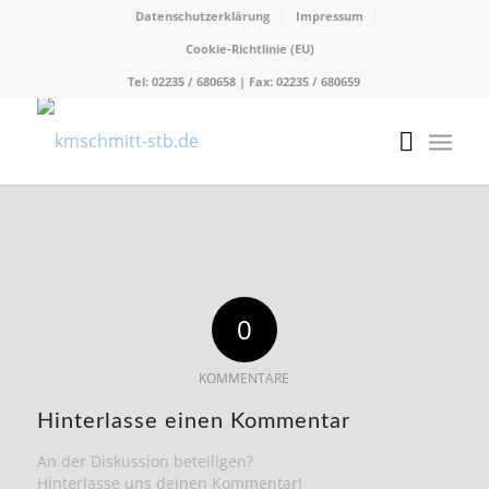
Datenschutzerklärung
Impressum
Cookie-Richtlinie (EU)
Tel: 02235 / 680658 | Fax: 02235 / 680659
0
KOMMENTARE
Hinterlasse einen Kommentar
An der Diskussion beteiligen?
Hinterlasse uns deinen Kommentar!